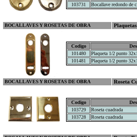
103731
Bocallave redondo de 
Plaquetas
BOCALLAVES Y ROSETAS DE OBRA
Codigo
Des
101480
Plaqueta 1/2 punto 32
101481
Plaqueta 1/2 punto 32
Roseta Cu
BOCALLAVES Y ROSETAS DE OBRA
Codigo
Des
103729
Roseta cuadrada
103728
Roseta cuadrada