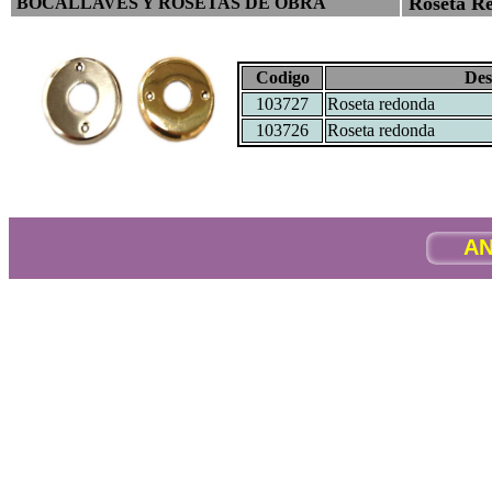
Roseta Re
BOCALLAVES Y ROSETAS DE OBRA
Codigo
Des
103727
Roseta redonda
103726
Roseta redonda
AN