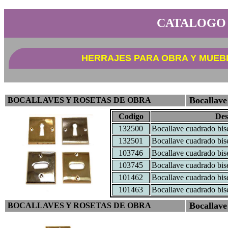
CATALOGO
HERRAJES PARA OBRA Y MUEB
Bocallave
BOCALLAVES Y ROSETAS DE OBRA
Codigo
Des
132500
Bocallave cuadrado bis
132501
Bocallave cuadrado bis
103746
Bocallave cuadrado bise
103745
Bocallave cuadrado bise
101462
Bocallave cuadrado bis
101463
Bocallave cuadrado bis
Bocallave
BOCALLAVES Y ROSETAS DE OBRA