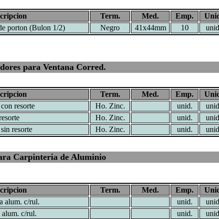
cripcion
Term.
Med.
Emp.
Unid
 de porton (Bulon 1/2)
Negro
41x44mm
10
unid
adores para Ventana Corred.
cripcion
Term.
Med.
Emp.
Unid
 con resorte
Ho. Zinc.
unid.
unid
resorte
Ho. Zinc.
unid.
unid
sin resorte
Ho. Zinc.
unid.
unid
ra Carpinteria de Aluminio
cripcion
Term.
Med.
Emp.
Unid
 alum. c/rul.
unid.
unid
alum. c/rul.
unid.
unid