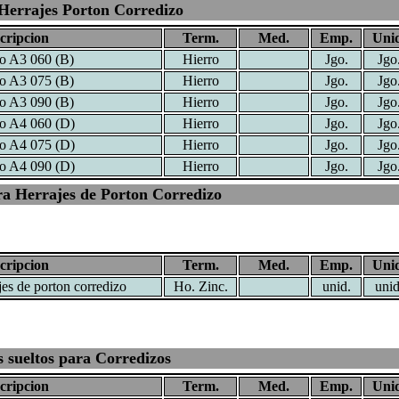
Herrajes Porton Corredizo
cripcion
Term.
Med.
Emp.
Unid
ro A3 060 (B)
Hierro
Jgo.
Jgo
ro A3 075 (B)
Hierro
Jgo.
Jgo
ro A3 090 (B)
Hierro
Jgo.
Jgo
ro A4 060 (D)
Hierro
Jgo.
Jgo
ro A4 075 (D)
Hierro
Jgo.
Jgo
ro A4 090 (D)
Hierro
Jgo.
Jgo
a Herrajes de Porton Corredizo
cripcion
Term.
Med.
Emp.
Unid
jes de porton corredizo
Ho. Zinc.
unid.
unid
 sueltos para Corredizos
cripcion
Term.
Med.
Emp.
Unid