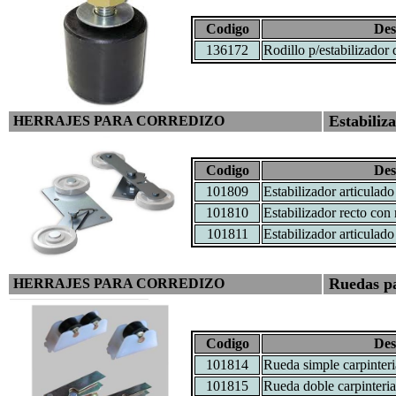
Codigo
Des
136172
Rodillo p/estabilizador
Estabiliz
HERRAJES PARA CORREDIZO
Codigo
Des
101809
Estabilizador articulado
101810
Estabilizador recto con 
101811
Estabilizador articulado 
Ruedas pa
HERRAJES PARA CORREDIZO
Codigo
Des
101814
Rueda simple carpinteria
101815
Rueda doble carpinteria 