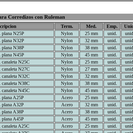
ra Corredizos con Ruleman
cripcion
Term.
Med.
Emp.
Unid
l. plana N25P
Nylon
25 mm
unid.
unid
l. plana N32P
Nylon
32 mm
unid.
unid
l. plana N38P
Nylon
38 mm
unid.
unid
l. plana N45P
Nylon
45 mm
unid.
unid
l. canaleta N25C
Nylon
25 mm
unid.
unid
l. canaleta N27C
Nylon
27 mm
unid.
unid
l. canaleta N32C
Nylon
32 mm
unid.
unid
l. canaleta N38C
Nylon
38 mm
unid.
unid
l. canaleta N45C
Nylon
45 mm
unid.
unid
l. plana A25P
Acero
25 mm
unid.
unid
l. plana A32P
Acero
32 mm
unid.
unid
l. plana A38P
Acero
38 mm
unid.
unid
l. plana A45P
Acero
45 mm
unid.
unid
l. canaleta A25C
Acero
25 mm
unid.
unid