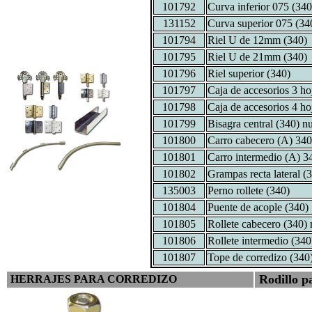
101792
Curva inferior 075 (340
131152
Curva superior 075 (34
101794
Riel U de 12mm (340)
101795
Riel U de 21mm (340)
101796
Riel superior (340)
101797
Caja de accesorios 3 ho
101798
Caja de accesorios 4 ho
101799
Bisagra central (340) 
101800
Carro cabecero (A) 34
101801
Carro intermedio (A) 3
101802
Grampas recta lateral (
135003
Perno rollete (340)
101804
Puente de acople (340)
101805
Rollete cabecero (340)
101806
Rollete intermedio (34
101807
Tope de corredizo (340
Rodillo pa
HERRAJES PARA CORREDIZO