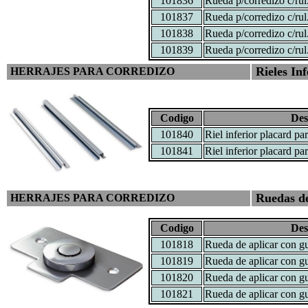
101836
Rueda p/corredizo c/ru
101837
Rueda p/corredizo c/ru
101838
Rueda p/corredizo c/ru
101839
Rueda p/corredizo c/ru
Rieles Inf
HERRAJES PARA CORREDIZO
Codigo
Des
101840
Riel inferior placard pa
101841
Riel inferior placard pa
Ruedas de
HERRAJES PARA CORREDIZO
Codigo
Des
101818
Rueda de aplicar con g
101819
Rueda de aplicar con g
101820
Rueda de aplicar con g
101821
Rueda de aplicar con g