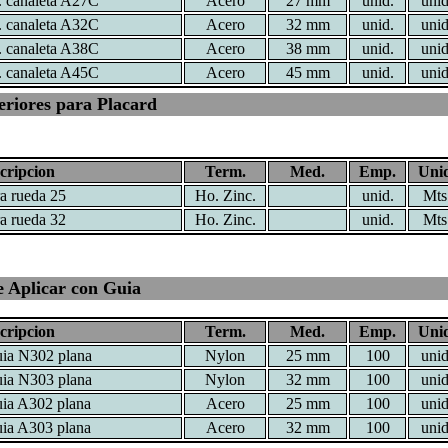
l. canaleta A27C
Acero
27 mm
unid.
unid
l. canaleta A32C
Acero
32 mm
unid.
unid
l. canaleta A38C
Acero
38 mm
unid.
unid
l. canaleta A45C
Acero
45 mm
unid.
unid
eriores para Placard
cripcion
Term.
Med.
Emp.
Unid
ra rueda 25
Ho. Zinc.
unid.
Mts
ra rueda 32
Ho. Zinc.
unid.
Mts
 Aplicar con Guia
cripcion
Term.
Med.
Emp.
Unid
uia N302 plana
Nylon
25 mm
100
unid
uia N303 plana
Nylon
32 mm
100
unid
uia A302 plana
Acero
25 mm
100
unid
uia A303 plana
Acero
32 mm
100
unid