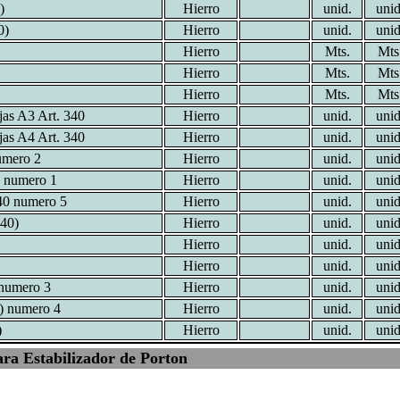
)
Hierro
unid.
unid
0)
Hierro
unid.
unid
Hierro
Mts.
Mts
Hierro
Mts.
Mts
Hierro
Mts.
Mts
jas A3 Art. 340
Hierro
unid.
unid
jas A4 Art. 340
Hierro
unid.
unid
numero 2
Hierro
unid.
unid
0 numero 1
Hierro
unid.
unid
40 numero 5
Hierro
unid.
unid
340)
Hierro
unid.
unid
Hierro
unid.
unid
Hierro
unid.
unid
 numero 3
Hierro
unid.
unid
0) numero 4
Hierro
unid.
unid
)
Hierro
unid.
unid
ra Estabilizador de Porton