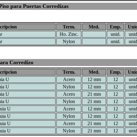
Piso para Puertas Corredizas
cripcion
Term.
Med.
Emp.
Unid
ar
Ho. Zinc.
unid.
unid
ar
Nylon
unid.
unid
para Corredizo
cripcion
Term.
Med.
Emp.
Unid
uia U
Acero
12 mm
12
unid
uia U
Nylon
12 mm
12
unid
uia U
Acero
21 mm
12
unid
uia U
Nylon
21 mm
12
unid
guia U
Acero
12 mm
12
unid
guia U
Nylon
12 mm
12
unid
guia U
Acero
21 mm
12
unid
guia U
Nylon
21 mm
12
unid