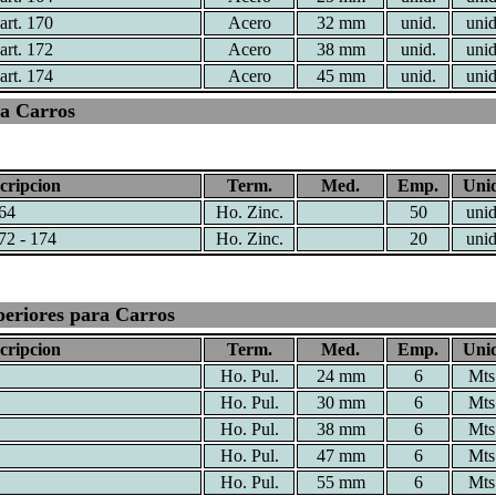
art. 170
Acero
32 mm
unid.
unid
art. 172
Acero
38 mm
unid.
unid
art. 174
Acero
45 mm
unid.
unid
a Carros
cripcion
Term.
Med.
Emp.
Unid
164
Ho. Zinc.
50
unid
72 - 174
Ho. Zinc.
20
unid
periores para Carros
cripcion
Term.
Med.
Emp.
Unid
Ho. Pul.
24 mm
6
Mts
Ho. Pul.
30 mm
6
Mts
Ho. Pul.
38 mm
6
Mts
Ho. Pul.
47 mm
6
Mts
Ho. Pul.
55 mm
6
Mts