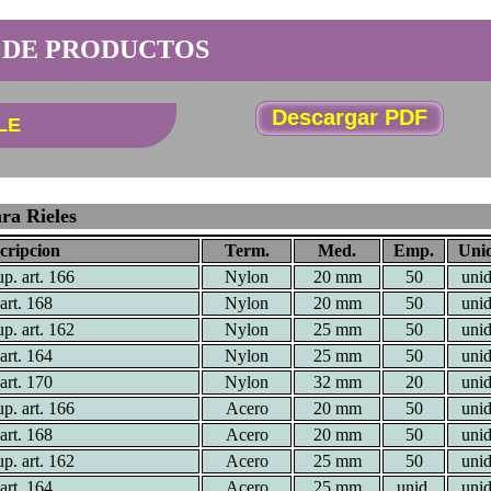
 DE PRODUCTOS
Descargar PDF
LE
ra Rieles
cripcion
Term.
Med.
Emp.
Unid
up. art. 166
Nylon
20 mm
50
unid
art. 168
Nylon
20 mm
50
unid
up. art. 162
Nylon
25 mm
50
unid
art. 164
Nylon
25 mm
50
unid
art. 170
Nylon
32 mm
20
unid
up. art. 166
Acero
20 mm
50
unid
art. 168
Acero
20 mm
50
unid
up. art. 162
Acero
25 mm
50
unid
art. 164
Acero
25 mm
unid.
unid