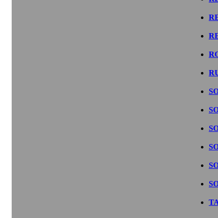
R
R
R
R
S
S
S
S
S
S
T