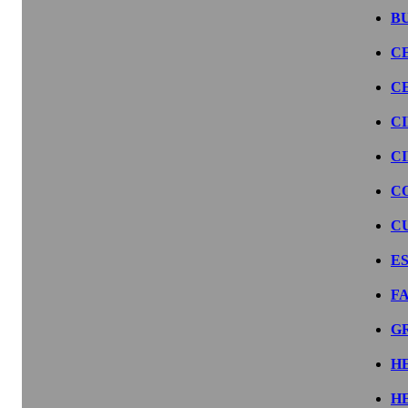
B
C
C
C
C
C
C
E
F
G
H
H