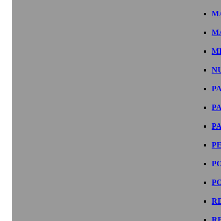
M
M
M
N
P
P
P
P
P
P
R
R